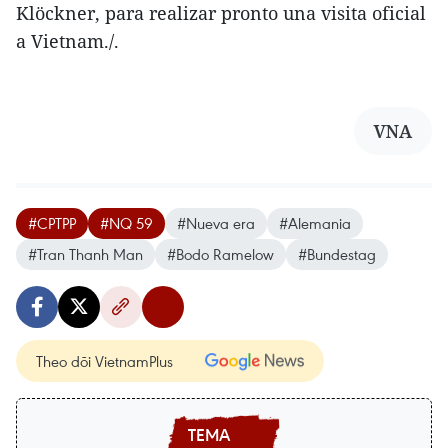
Klöckner, para realizar pronto una visita oficial
a Vietnam./.
VNA
#CPTPP
#NQ 59
#Nueva era
#Alemania
#Tran Thanh Man
#Bodo Ramelow
#Bundestag
Theo dõi VietnamPlus