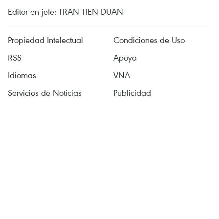
Editor en jefe: TRAN TIEN DUAN
Propiedad Intelectual
Condiciones de Uso
RSS
Apoyo
Idiomas
VNA
Servicios de Noticias
Publicidad
Contacto
Licencia No. 1374/GP-BTTTT expedida el 11 de septiembre de
2008 por el Ministerio de Información y Comunicación.
Tel.: (024) 39411349 - (024) 39411348, Fax: (024) 39411348
Correo:
vietnamplus@vnanet.vn
© Derechos de autor de VietnamPlus, VNA. Prohibida su
reproducción, por cualquier medio, sin autorización expresa por
escrito.