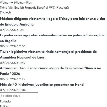
Vietnam+ (VietnamPlus)
Tiếng Việt
English
Français
Español
中文
Русский
Tin mới
Máximo dirigente vietnamita llega a Sídney para iniciar una visita
de Estado a Australia
09/08/2026 12:31
Exportaciones agrícolas vietnamitas tienen un potencial sin explotar
en Argelia
09/08/2026 11:56
Titular legislativo vietnamita rinde homenaje al presidente de
Asamblea Nacional de Laos
09/08/2026 11:49
Arranca en Dien Bien la cuarta etapa de la iniciativa “Amo a mi
Patria” 2026
09/08/2026 11:27
Más de 40 iniciativas juveniles se presentan en Hanoi
09/08/2026 11:04
Portada
Política