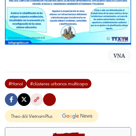
VNA
#Hanoi
#clústeres urbanos multicapa
Theo dõi VietnamPlus