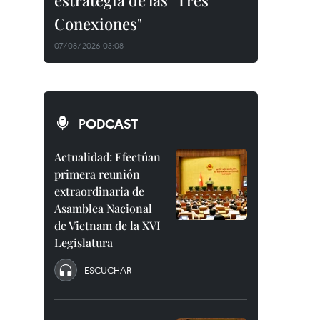
estrategia de las "Tres
Conexiones"
07/08/2026 03:08
PODCAST
Actualidad: Efectúan
primera reunión
extraordinaria de
Asamblea Nacional
de Vietnam de la XVI
Legislatura
ESCUCHAR