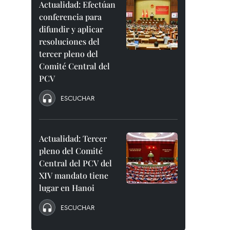
Actualidad: Efectúan
conferencia para
difundir y aplicar
resoluciones del
tercer pleno del
Comité Central del
PCV
ESCUCHAR
Actualidad: Tercer
pleno del Comité
Central del PCV del
XIV mandato tiene
lugar en Hanoi
ESCUCHAR