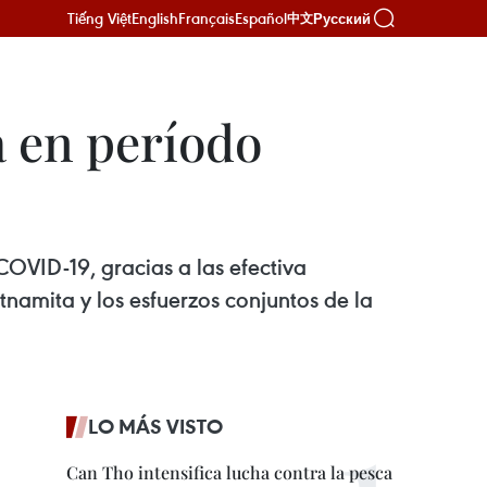
Tiếng Việt
English
Français
Español
Русский
中文
 en período
VID-19, gracias a las efectiva
etnamita y los esfuerzos conjuntos de la
LO MÁS VISTO
Can Tho intensifica lucha contra la pesca