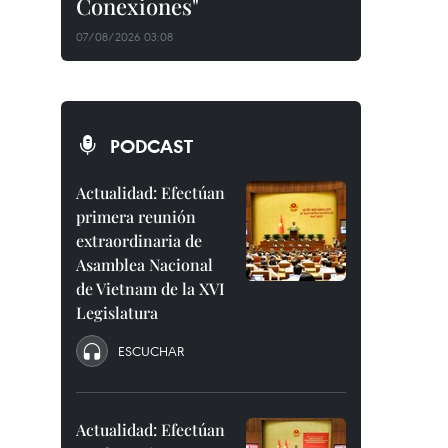
Conexiones"
07/08/2026 03:08
PODCAST
Actualidad: Efectúan
primera reunión
extraordinaria de
Asamblea Nacional
de Vietnam de la XVI
Legislatura
ESCUCHAR
Actualidad: Efectúan