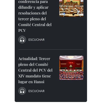
conferencia para
difundir y aplicar
resoluciones del
tercer pleno del
Comité Central del
PCV
ESCUCHAR
Actualidad: Tercer
pleno del Comité
Central del PCV del
XIV mandato tiene
lugar en Hanoi
ESCUCHAR