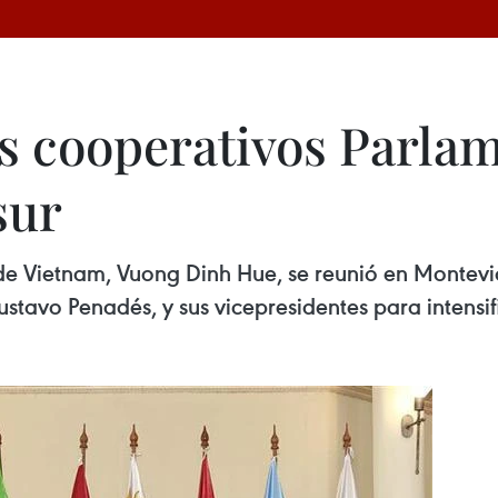
os cooperativos Parla
sur
e Vietnam, Vuong Dinh Hue, se reunió en Montevid
vo Penadés, y sus vicepresidentes para intensific