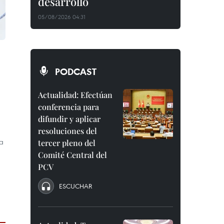
desarrollo
05/08/2026 04:31
PODCAST
Actualidad: Efectúan
conferencia para
difundir y aplicar
resoluciones del
ra
tercer pleno del
Comité Central del
PCV
ESCUCHAR