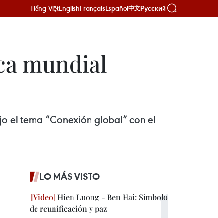
Tiếng Việt
English
Français
Español
Русский
中文
ca mundial
 el tema “Conexión global” con el
LO MÁS VISTO
Hien Luong - Ben Hai: Símbolo
de reunificación y paz