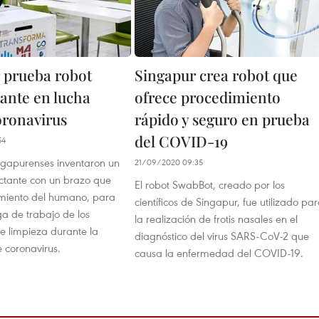
 prueba robot
Singapur crea robot que
tante en lucha
ofrece procedimiento
oronavirus
rápido y seguro en prueba
del COVID-19
54
ingapurenses inventaron un
21/09/2020 09:35
ectante con un brazo que
El robot SwabBot, creado por los
imiento del humano, para
científicos de Singapur, fue utilizado pa
rga de trabajo de los
la realización de frotis nasales en el
 limpieza durante la
diagnóstico del virus SARS-CoV-2 que
coronavirus.
causa la enfermedad del COVID-19.