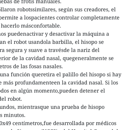
ebas de frotis manuales.
llaron robotssimilares, según sus creadores, el
permite a lospacientes controlar completamente
 hacerlo másconfortable.
mos puedenactivar y desactivar la máquina a
n el robot usandola barbilla, el hisopo se
a segura y suave a travésde la nariz del
terior de la cavidad nasal, quegeneralmente se
tros de las fosas nasales.
na función queretira el palillo del hisopo si hay
e más profundamenteen la cavidad nasal. Si los
modos en algún momento,pueden detener el
el robot.
gundos, mientrasque una prueba de hisopo
s minutos.
x49 centímetros,fue desarrollada por médicos