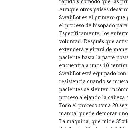
rápido y cómodo que las pru
Aunque otros países desarro
SwabBot es el primero que 
el proceso de hisopado para
Específicamente, los enfer
voluntad. Después que activa
extenderá y girará de maner
paciente hasta la parte pos
encuentra a unos 10 centíme
SwabBot está equipado con u
resistencia cuando se muev
pacientes se sienten incó
proceso alejando la cabeza d
Todo el proceso toma 20 se
manual puede demorar uno
La máquina, que mide 35x40