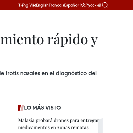
Tiếng Việt
English
Français
Español
Русский
中文
imiento rápido y
e frotis nasales en el diagnóstico del
LO MÁS VISTO
Malasia probará drones para entregar
medicamentos en zonas remotas