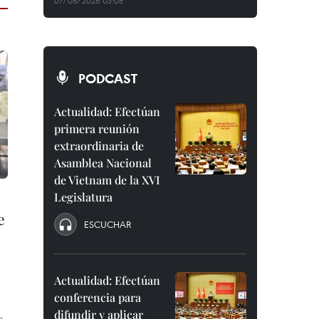
07/08/2026 03:08
PODCAST
Actualidad: Efectúan
primera reunión
extraordinaria de
Asamblea Nacional
de Vietnam de la XVI
Legislatura
e
ESCUCHAR
Actualidad: Efectúan
conferencia para
difundir y aplicar
n