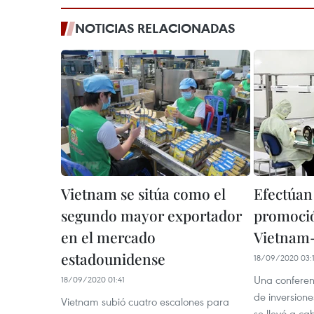
NOTICIAS RELACIONADAS
Vietnam se sitúa como el
Efectúan
segundo mayor exportador
promoció
en el mercado
Vietnam
estadounidense
18/09/2020 03:1
Una conferen
18/09/2020 01:41
de inversion
Vietnam subió cuatro escalones para
se llevó a ca