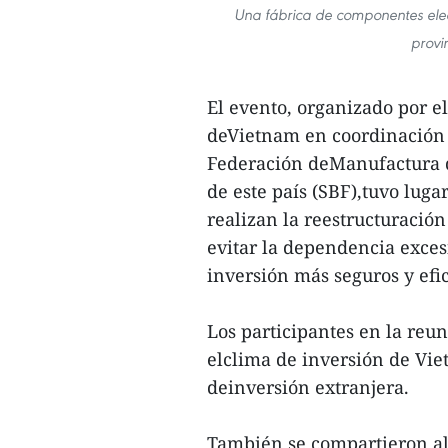
Una fábrica de componentes elect
provi
El evento, organizado por el
deVietnam en coordinación 
Federación deManufactura d
de este país (SBF),tuvo luga
realizan la reestructuració
evitar la dependencia excesi
inversión más seguros y efi
Los participantes en la reu
elclima de inversión de Vie
deinversión extranjera.
También se compartieron al