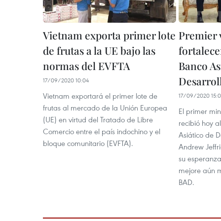
Vietnam exporta primer lote
Premier 
de frutas a la UE bajo las
fortalec
normas del EVFTA
Banco Asi
Desarrol
17/09/2020 10:04
Vietnam exportará el primer lote de
17/09/2020 15:0
frutas al mercado de la Unión Europea
El primer mi
(UE) en virtud del Tratado de Libre
recibió hoy a
Comercio entre el país indochino y el
Asiático de D
bloque comunitario (EVFTA).
Andrew Jeffri
su esperanza
mejore aún m
BAD.