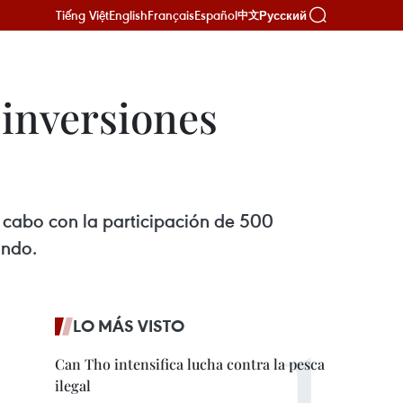
Tiếng Việt
English
Français
Español
Русский
中文
 inversiones
a cabo con la participación de 500
undo.
LO MÁS VISTO
Can Tho intensifica lucha contra la pesca
ilegal