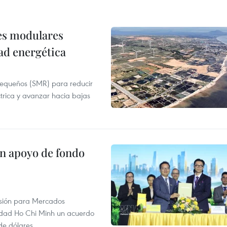
res modulares
ad energética
pequeños (SMR) para reducir
ctrica y avanzar hacia bajas
on apoyo de fondo
rsión para Mercados
udad Ho Chi Minh un acuerdo
de dólares.