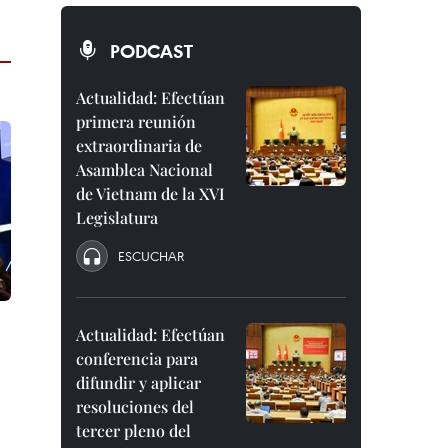
PODCAST
Actualidad: Efectúan
primera reunión
extraordinaria de
Asamblea Nacional
de Vietnam de la XVI
Legislatura
ESCUCHAR
Actualidad: Efectúan
conferencia para
difundir y aplicar
resoluciones del
tercer pleno del