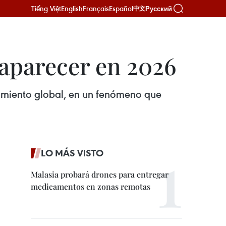
Tiếng Việt
English
Français
Español
Русский
中文
saparecer en 2026
tamiento global, en un fenómeno que
LO MÁS VISTO
Malasia probará drones para entregar
medicamentos en zonas remotas