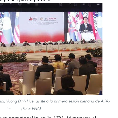
l, Vuong Dinh Hue, asiste a la primera sesión plenaria de AIPA-
44. (Foto: VNA)