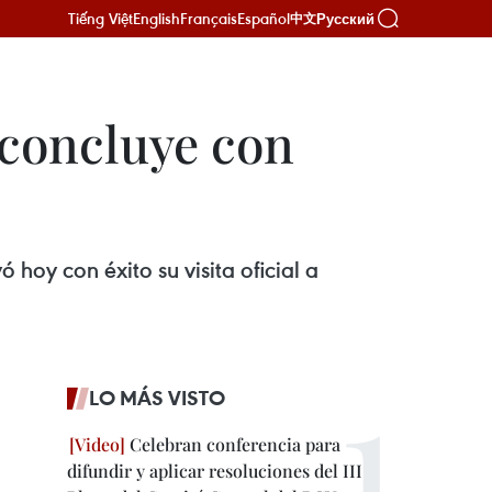
Tiếng Việt
English
Français
Español
Русский
中文
 concluye con
oy con éxito su visita oficial a
LO MÁS VISTO
Celebran conferencia para
difundir y aplicar resoluciones del III