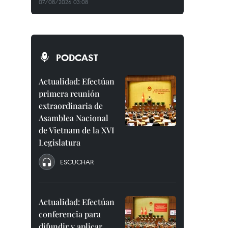
07/08/2026 03:08
PODCAST
Actualidad: Efectúan
primera reunión
extraordinaria de
Asamblea Nacional
de Vietnam de la XVI
Legislatura
ESCUCHAR
Actualidad: Efectúan
conferencia para
difundir y aplicar