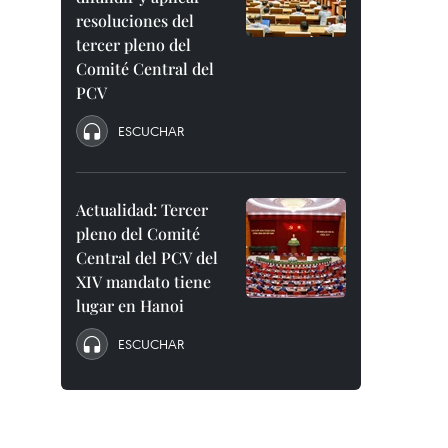
resoluciones del
tercer pleno del
Comité Central del
PCV
ESCUCHAR
Actualidad: Tercer
pleno del Comité
Central del PCV del
XIV mandato tiene
lugar en Hanoi
ESCUCHAR