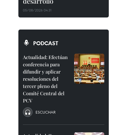
desarrollo
05/08/2026 04:31
PODCAST
Actualidad: Efectúan
conferencia para
difundir y aplicar
resoluciones del
tercer pleno del
Comité Central del
PCV
ESCUCHAR