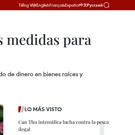
Tiếng Việt
English
Français
Español
Русский
中文
as medidas para
o de dinero en bienes raíces y
LO MÁS VISTO
Can Tho intensifica lucha contra la pesca
ilegal