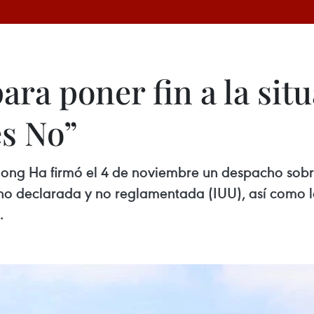
ara poner fin a la si
es No”
Hong Ha firmó el 4 de noviembre un despacho sobre
 no declarada y no reglamentada (IUU), así como l
.