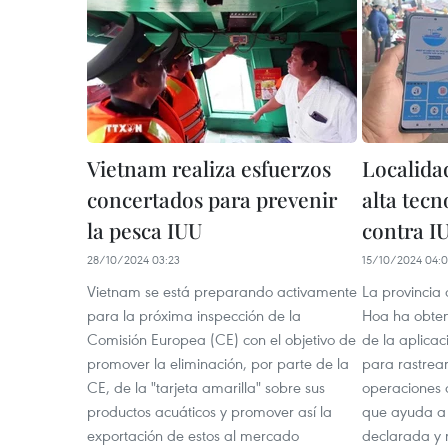
Vietnam realiza esfuerzos
Localida
concertados para prevenir
alta tecn
la pesca IUU
contra I
28/10/2024 03:23
15/10/2024 04:
Vietnam se está preparando activamente
La provincia
para la próxima inspección de la
Hoa ha obten
Comisión Europea (CE) con el objetivo de
de la aplicac
promover la eliminación, por parte de la
para rastrear
CE, de la "tarjeta amarilla" sobre sus
operaciones 
productos acuáticos y promover así la
que ayuda a p
exportación de estos al mercado
declarada y 