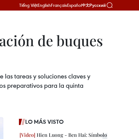
Tiếng Việt
English
Français
Español
Русский
中文
tuación de buques
 las tareas y soluciones claves y
os preparativos para la quinta
LO MÁS VISTO
Hien Luong - Ben Hai: Símbolo