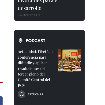
favorables para el
desarrollo
05/08/2026 04:31
PODCAST
Actualidad: Efectúan
conferencia para
difundir y aplicar
resoluciones del
tercer pleno del
Comité Central del
PCV
ESCUCHAR