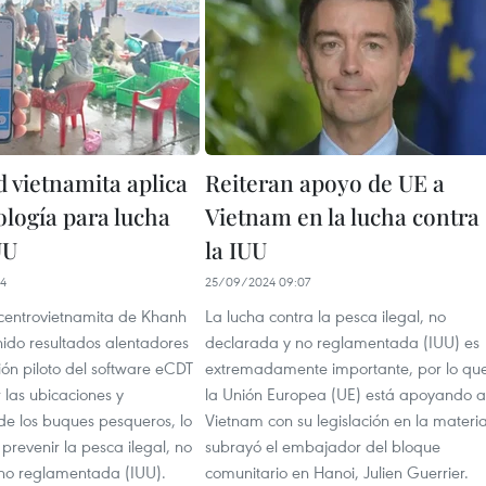
d vietnamita aplica
Reiteran apoyo de UE a
ología para lucha
Vietnam en la lucha contra
UU
la IUU
04
25/09/2024 09:07
 centrovietnamita de Khanh
La lucha contra la pesca ilegal, no
ido resultados alentadores
declarada y no reglamentada (IUU) es
ión piloto del software eCDT
extremadamente importante, por lo qu
 las ubicaciones y
la Unión Europea (UE) está apoyando a
de los buques pesqueros, lo
Vietnam con su legislación en la materia
revenir la pesca ilegal, no
subrayó el embajador del bloque
no reglamentada (IUU).
comunitario en Hanoi, Julien Guerrier.