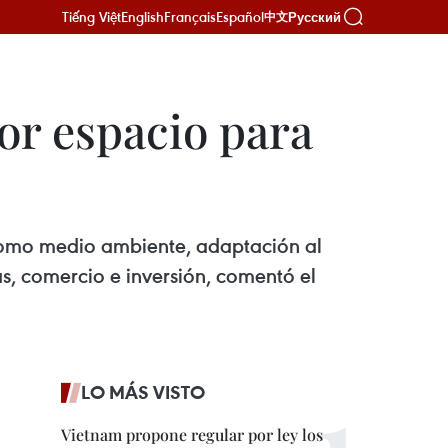
Tiếng Việt
English
Français
Español
Русский
中文
or espacio para
 como medio ambiente, adaptación al
as, comercio e inversión, comentó el
LO MÁS VISTO
Vietnam propone regular por ley los