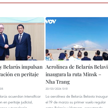
y Belarús impulsan
Aerolínea de Belarús Belav
ación en peritaje
inaugura la ruta Minsk –
Nha Trang
:05
20/03/2026 13:51
arús acuerdan intensificar
La aerolínea de Belarús Belavia inaugu
n en peritaje judicial,
el 19 de marzo su primer vuelo regular
ense y tecnología
entre Belarús y Vietnam, conectando