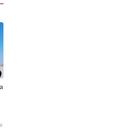
ia
ró