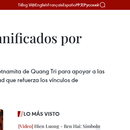
Tiếng Việt
English
Français
Español
Русский
中文
nificados por
etnamita de Quang Tri para apoyar a las
d que refuerza los vínculos de
LO MÁS VISTO
Hien Luong - Ben Hai: Símbolo