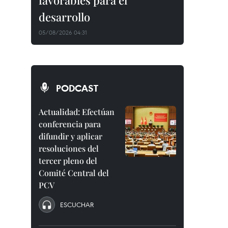
favorables para el
desarrollo
05/08/2026 04:31
PODCAST
Actualidad: Efectúan
conferencia para
difundir y aplicar
resoluciones del
tercer pleno del
Comité Central del
PCV
ESCUCHAR