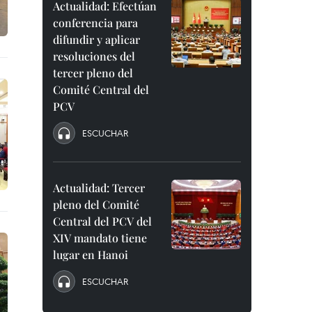
Actualidad: Efectúan
conferencia para
difundir y aplicar
resoluciones del
tercer pleno del
Comité Central del
PCV
ESCUCHAR
Actualidad: Tercer
pleno del Comité
Central del PCV del
XIV mandato tiene
lugar en Hanoi
ESCUCHAR