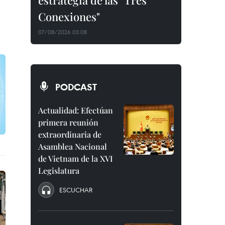
estrategia de las "Tres
Conexiones"
07/08/2026 03:08
PODCAST
Actualidad: Efectúan
primera reunión
extraordinaria de
Asamblea Nacional
de Vietnam de la XVI
Legislatura
ESCUCHAR