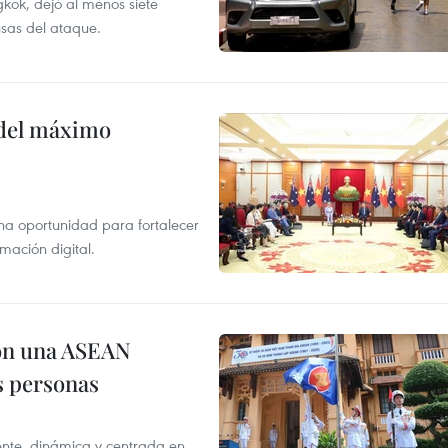
kok, dejó al menos siete
usas del ataque.
o del máximo
na oportunidad para fortalecer
mación digital.
on una ASEAN
as personas
nte, dinámica y centrada en