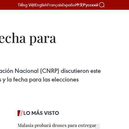
Tiếng Việt
English
Français
Español
Русский
中文
fecha para
ación Nacional (CNRP) discutieron este
 y la fecha para las elecciones
LO MÁS VISTO
Malasia probará drones para entregar