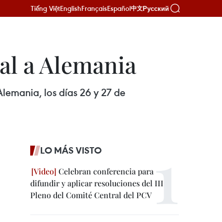
Tiếng Việt
English
Français
Español
Русский
中文
ial a Alemania
 Alemania, los días 26 y 27 de
LO MÁS VISTO
Celebran conferencia para
difundir y aplicar resoluciones del III
Pleno del Comité Central del PCV