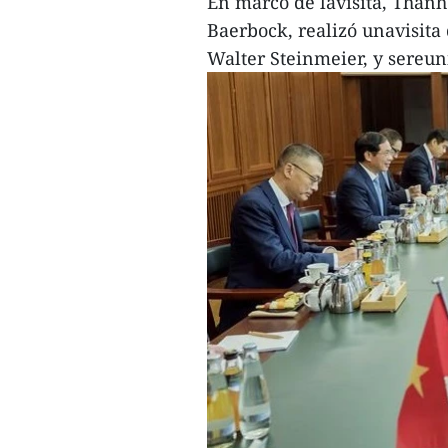
En marco de lavisita, Than
Baerbock, realizó unavisita
Walter Steinmeier, y sereuni