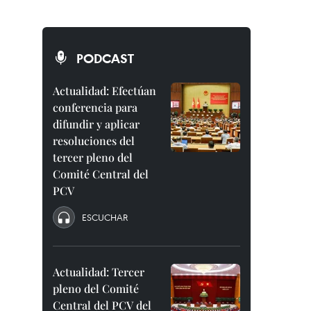
PODCAST
Actualidad: Efectúan
conferencia para
difundir y aplicar
resoluciones del
tercer pleno del
Comité Central del
PCV
ESCUCHAR
Actualidad: Tercer
pleno del Comité
Central del PCV del