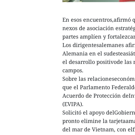
En esos encuentros,afirmó 
nexos de asociación estraté
partes amplíen y fortalezca
Los dirigentesalemanes afi
Alemania en el sudesteasiáti
el desarrollo positivode las
campos.
Sobre las relacioneseconómi
que el Parlamento Federalde
Acuerdo de Protección deIn
(EVIPA).
Solicitó el apoyo delGobier
pronto elimine la tarjetaama
del mar de Vietnam, con elfi