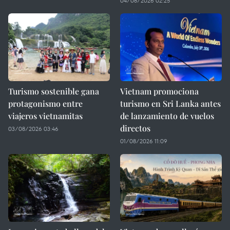
04/08/2026 02:25
Turismo sostenible gana
Vietnam promociona
protagonismo entre
turismo en Sri Lanka antes
viajeros vietnamitas
de lanzamiento de vuelos
directos
03/08/2026 03:46
01/08/2026 11:09