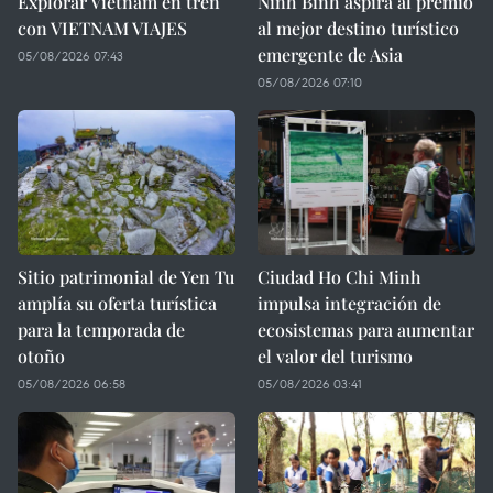
Explorar Vietnam en tren
Ninh Binh aspira al premio
con VIETNAM VIAJES
al mejor destino turístico
emergente de Asia
05/08/2026 07:43
05/08/2026 07:10
Sitio patrimonial de Yen Tu
Ciudad Ho Chi Minh
amplía su oferta turística
impulsa integración de
para la temporada de
ecosistemas para aumentar
otoño
el valor del turismo
05/08/2026 06:58
05/08/2026 03:41