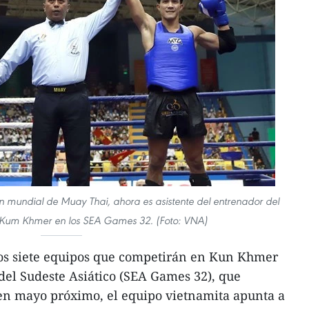
mundial de Muay Thai, ahora es asistente del entrenador del
 Kum Khmer en los SEA Games 32. (Foto: VNA)
os siete equipos que competirán en Kun Khmer
 del Sudeste Asiático (SEA Games 32), que
n mayo próximo, el equipo vietnamita apunta a