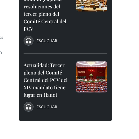
resoluciones del
tercer pleno del
Comité Central del
PCV
os
ESCUCHAR
n
Actualidad: Tercer
pleno del Comité
Central del PCV del
XIV mandato tiene
lugar en Hanoi
ESCUCHAR