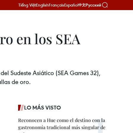
Tiếng Việt
English
Français
Español
Русский
中文
ro en los SEA
del Sudeste Asiático (SEA Games 32),
las de oro.
LO MÁS VISTO
Reconocen a Hue como el destino con la
gastronomía tradicional más singular de