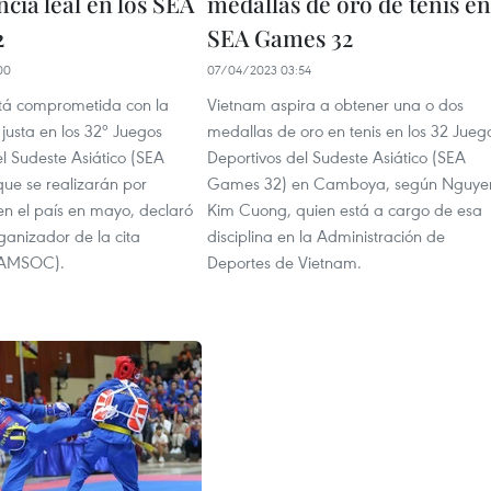
cia leal en los SEA
medallas de oro de tenis en
2
SEA Games 32
00
07/04/2023 03:54
á comprometida con la
Vietnam aspira a obtener una o dos
justa en los 32º Juegos
medallas de oro en tenis en los 32 Jueg
l Sudeste Asiático (SEA
Deportivos del Sudeste Asiático (SEA
ue se realizarán por
Games 32) en Camboya, según Nguye
en el país en mayo, declaró
Kim Cuong, quien está a cargo de esa
ganizador de la cita
disciplina en la Administración de
CAMSOC).
Deportes de Vietnam.