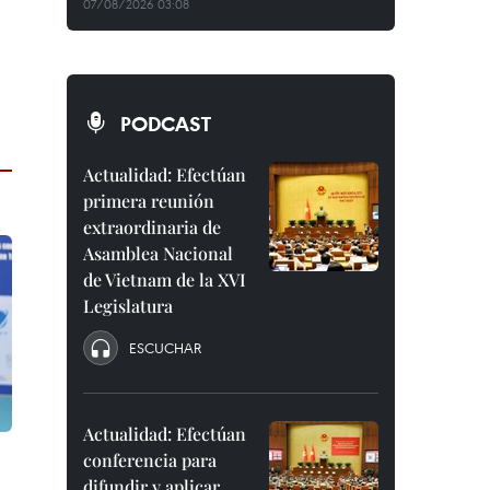
07/08/2026 03:08
PODCAST
Actualidad: Efectúan
primera reunión
extraordinaria de
Asamblea Nacional
de Vietnam de la XVI
Legislatura
ESCUCHAR
Actualidad: Efectúan
conferencia para
difundir y aplicar