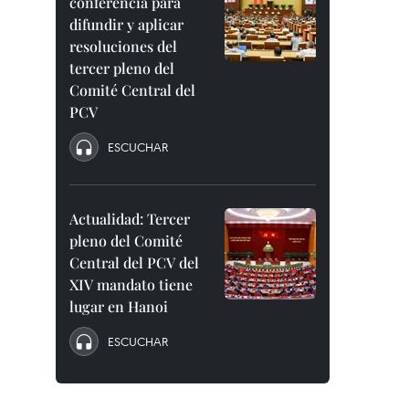
conferencia para
difundir y aplicar
resoluciones del
tercer pleno del
Comité Central del
PCV
ESCUCHAR
Actualidad: Tercer
pleno del Comité
Central del PCV del
XIV mandato tiene
lugar en Hanoi
ESCUCHAR