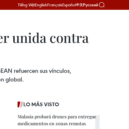
Tiếng Việt
English
Français
Español
Русский
中文
r unida contra
SEAN refuercen sus vínculos,
n global.
LO MÁS VISTO
Malasia probará drones para entregar
medicamentos en zonas remotas