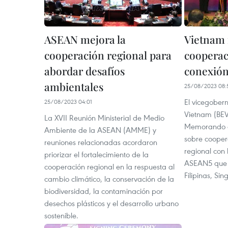
ASEAN mejora la
Vietnam 
cooperación regional para
cooperac
abordar desafíos
conexión
ambientales
25/08/2023 08:
El vicegober
25/08/2023 04:01
Vietnam (BEV
La XVII Reunión Ministerial de Medio
Memorando d
Ambiente de la ASEAN (AMME) y
sobre cooper
reuniones relacionadas acordaron
regional con 
priorizar el fortalecimiento de la
ASEAN5 que i
cooperación regional en la respuesta al
Filipinas, Sin
cambio climático, la conservación de la
biodiversidad, la contaminación por
desechos plásticos y el desarrollo urbano
sostenible.