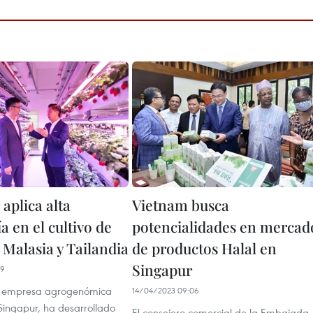
aplica alta
Vietnam busca
a en el cultivo de
potencialidades en mercad
 Malasia y Tailandia
de productos Halal en
Singapur
39
a empresa agrogenómica
14/04/2023 09:06
Singapur, ha desarrollado
El consejero comercial de la Embajada