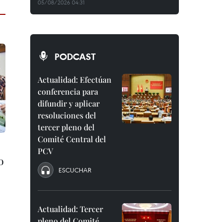
05/08/2026 04:31
PODCAST
Actualidad: Efectúan
conferencia para
difundir y aplicar
resoluciones del
tercer pleno del
Comité Central del
PCV
o
ESCUCHAR
Actualidad: Tercer
pleno del Comité