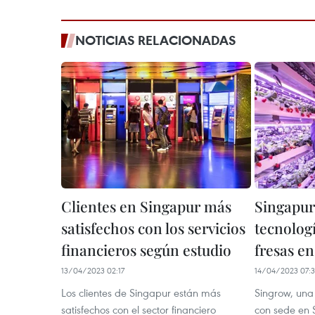
NOTICIAS RELACIONADAS
Clientes en Singapur más
Singapur 
satisfechos con los servicios
tecnologí
financieros según estudio
fresas en
13/04/2023 02:17
14/04/2023 07:
Los clientes de Singapur están más
Singrow, un
satisfechos con el sector financiero
con sede en 