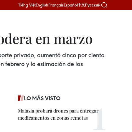
Tiếng Việt
English
Français
Español
Русский
中文
modera en marzo
sporte privado, aumentó cinco por ciento
n febrero y la estimación de los
LO MÁS VISTO
Malasia probará drones para entregar
medicamentos en zonas remotas