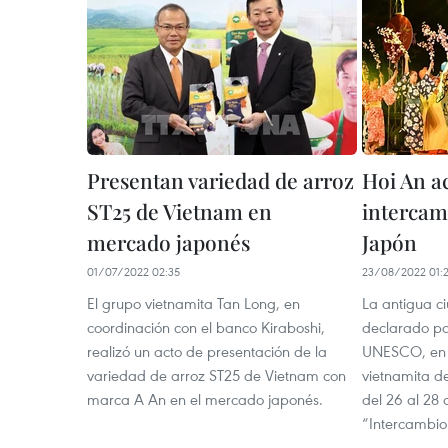
Presentan variedad de arroz
Hoi An a
ST25 de Vietnam en
intercam
mercado japonés
Japón
01/07/2022 02:35
23/08/2022 01:2
El grupo vietnamita Tan Long, en
La antigua ci
coordinación con el banco Kiraboshi,
declarado pa
realizó un acto de presentación de la
UNESCO, en l
variedad de arroz ST25 de Vietnam con
vietnamita 
marca A An en el mercado japonés.
del 26 al 28 
“Intercambio