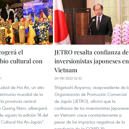
cogerá el
JETRO resalta confianza de
bio cultural con
inversionistas japoneses en
Vietnam
1
25/08/2022 02:32
udad de Hoi An, un sitio
Shigetoshi Aoyama, vicepresidente de l
trimonio mundial de la
Organización de Promoción Comercial
a provincia central
de Japón (JETRO), afirmó que la
de Quang Nam, albergará
confianza de los inversionistas japonese
de agosto la edición 18 del
en Vietnam crece constantemente a
 Cultural Hoi An-Japón”.
pesar de los impactos negativos de la
pandemia de la COVID-19.