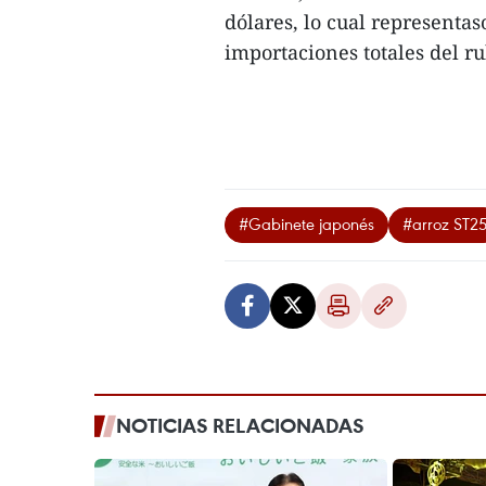
dólares, lo cual representas
importaciones totales del rub
#Gabinete japonés
#arroz ST2
NOTICIAS RELACIONADAS