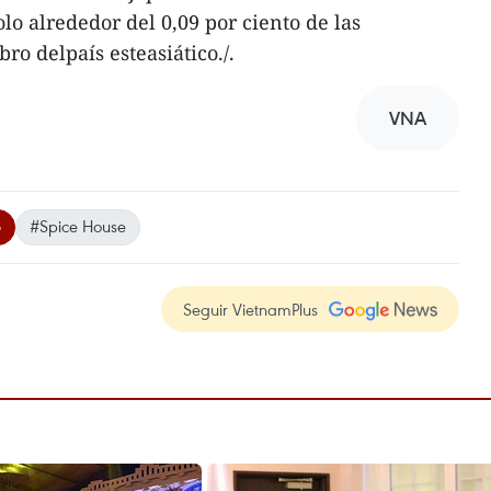
olo alrededor del 0,09 por ciento de las
ro delpaís esteasiático./.
VNA
5
#Spice House
Seguir VietnamPlus