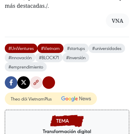
más destacadas./.
VNA
#UniVentures
#Vietnam
#startups
#universidades
#innovación
#BLOCK71
#inversión
#emprendimiento
Theo dõi VietnamPlus
Transformación digital