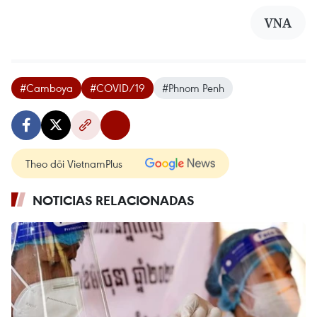
VNA
#Camboya
#COVID/19
#Phnom Penh
Theo dõi VietnamPlus
NOTICIAS RELACIONADAS