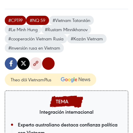
#CPTPP
#NQ 59
#Vietnam Tatarstán
#Le Minh Hung
#Rustam Minnikhanov
#cooperación Vietnam Rusia
#Kazán Vietnam
#inversión rusa en Vietnam
Theo dõi VietnamPlus
Integración internacional
Experto australiano destaca confianza política
con Vietnam