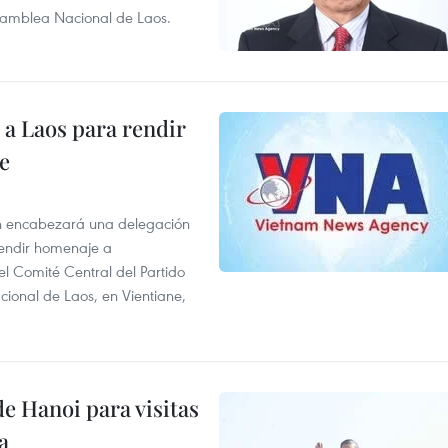
Asamblea Nacional de Laos.
á a Laos para rendir
e
n encabezará una delegación
 rendir homenaje a
l Comité Central del Partido
ional de Laos, en Vientiane,
e Hanoi para visitas
a