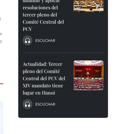
difundir y aplicar
resoluciones del
tercer pleno del
l
Comité Central del
PCV
re
 y
ESCUCHAR
Actualidad: Tercer
pleno del Comité
Central del PCV del
XIV mandato tiene
lugar en Hanoi
ESCUCHAR