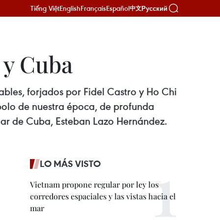
Tiếng Việt
English
Français
Español
Русский
中文
 y Cuba
bles, forjados por Fidel Castro y Ho Chi
mbolo de nuestra época, de profunda
ular de Cuba, Esteban Lazo Hernández.
LO MÁS VISTO
Vietnam propone regular por ley los
corredores espaciales y las vistas hacia el
mar