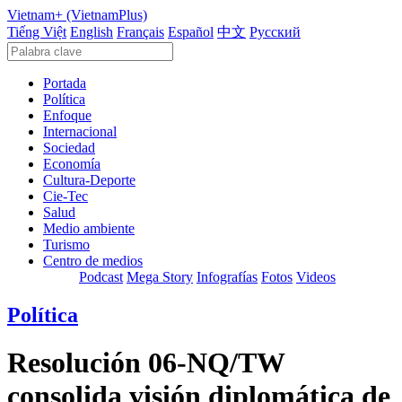
Vietnam+ (VietnamPlus)
Tiếng Việt
English
Français
Español
中文
Русский
Portada
Política
Enfoque
Internacional
Sociedad
Economía
Cultura-Deporte
Cie-Tec
Salud
Medio ambiente
Turismo
Centro de medios
Podcast
Mega Story
Infografías
Fotos
Videos
Política
Resolución 06-NQ/TW
consolida visión diplomática de