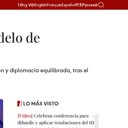
Tiếng Việt
English
Français
Español
Русский
中文
delo de
 y diplomacia equilibrada, tras el
LO MÁS VISTO
Celebran conferencia para
difundir y aplicar resoluciones del III