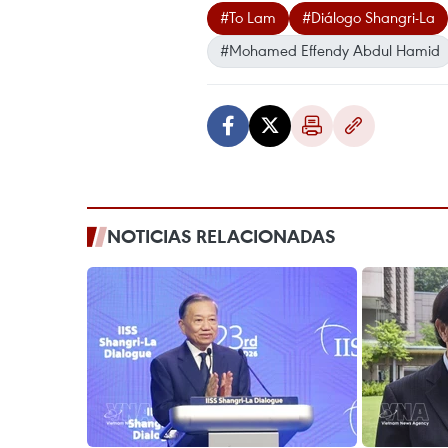
#To Lam
#Diálogo Shangri-La
#Mohamed Effendy Abdul Hamid
NOTICIAS RELACIONADAS