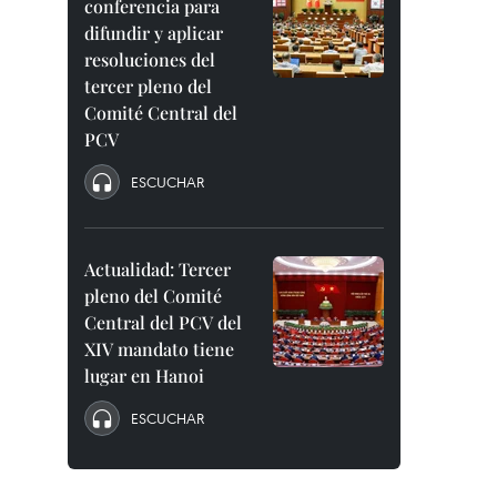
conferencia para
difundir y aplicar
resoluciones del
tercer pleno del
Comité Central del
PCV
ESCUCHAR
Actualidad: Tercer
pleno del Comité
Central del PCV del
XIV mandato tiene
lugar en Hanoi
ESCUCHAR