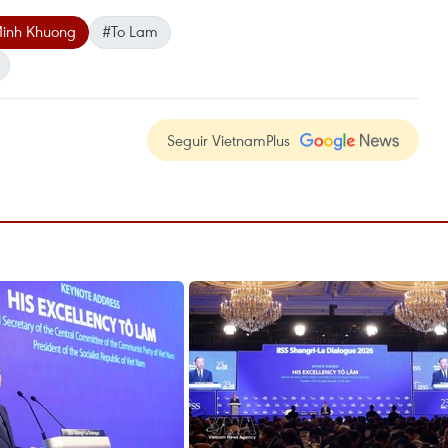
inh Khuong
#To Lam
Seguir VietnamPlus