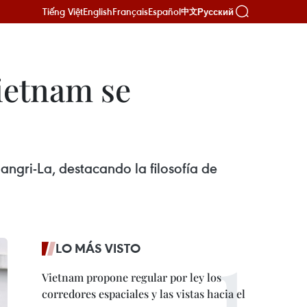
Tiếng Việt
English
Français
Español
Русский
中文
Vietnam se
angri-La, destacando la filosofía de
LO MÁS VISTO
Vietnam propone regular por ley los
corredores espaciales y las vistas hacia el