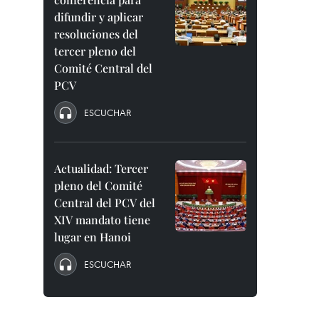
difundir y aplicar
resoluciones del
tercer pleno del
Comité Central del
PCV
ESCUCHAR
Actualidad: Tercer
pleno del Comité
Central del PCV del
XIV mandato tiene
lugar en Hanoi
ESCUCHAR