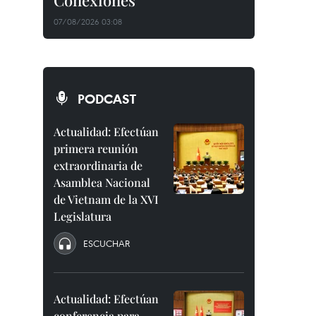
Conexiones"
07/08/2026 03:08
PODCAST
Actualidad: Efectúan
primera reunión
extraordinaria de
Asamblea Nacional
de Vietnam de la XVI
Legislatura
ESCUCHAR
Actualidad: Efectúan
conferencia para