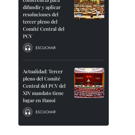
difundir y aplicar
resoluciones del
tercer pleno del
Comité Central del
PCV
ESCUCHAR
Actualidad: Tercer
pleno del Comité
Central del PCV del
XIV mandato tiene
lugar en Hanoi
ESCUCHAR