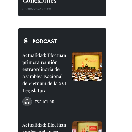
Conexiones"
07/08/2026 03:08
PODCAST
Actualidad: Efectúan
primera reunión
extraordinaria de
Asamblea Nacional
de Vietnam de la XVI
Legislatura
ESCUCHAR
Actualidad: Efectúan
conferencia para