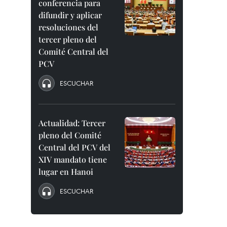
conferencia para
difundir y aplicar
resoluciones del
tercer pleno del
Comité Central del
PCV
ESCUCHAR
Actualidad: Tercer
pleno del Comité
Central del PCV del
XIV mandato tiene
lugar en Hanoi
ESCUCHAR