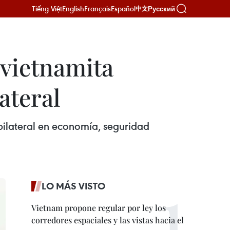
Tiếng Việt
English
Français
Español
Русский
中文
 vietnamita
ateral
 bilateral en economía, seguridad
LO MÁS VISTO
Vietnam propone regular por ley los
corredores espaciales y las vistas hacia el