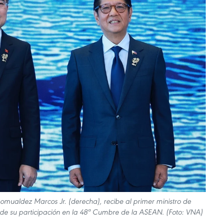
 Romualdez Marcos Jr. (derecha), recibe al primer ministro de
de su participación en la 48ª Cumbre de la ASEAN. (Foto: VNA)