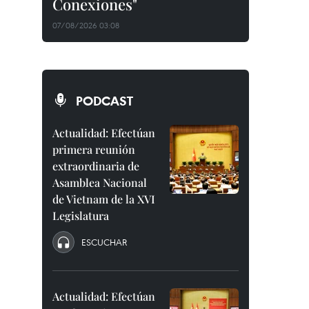
Conexiones"
07/08/2026 03:08
PODCAST
Actualidad: Efectúan
primera reunión
extraordinaria de
Asamblea Nacional
de Vietnam de la XVI
Legislatura
ESCUCHAR
Actualidad: Efectúan