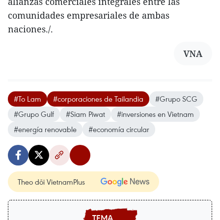
alianzas comerciales integrales entre las
comunidades empresariales de ambas
naciones./.
VNA
#To Lam
#corporaciones de Tailandia
#Grupo SCG
#Grupo Gulf
#Siam Piwat
#inversiones en Vietnam
#energía renovable
#economía circular
Theo dõi VietnamPlus