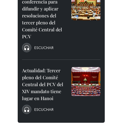
conferencia para
difundir y aplicar
resoluciones del
tercer pleno del
Comité Central del
PCV
ESCUCHAR
Actualidad: Tercer
pleno del Comité
Central del PCV del
XIV mandato tiene
lugar en Hanoi
ESCUCHAR