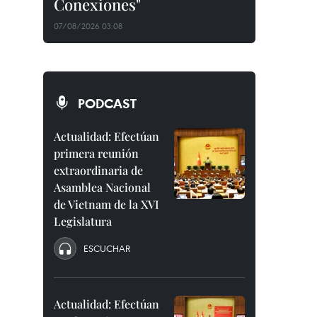
Conexiones"
07/08/2026 03:08
PODCAST
Actualidad: Efectúan
primera reunión
extraordinaria de
Asamblea Nacional
de Vietnam de la XVI
Legislatura
ESCUCHAR
Actualidad: Efectúan