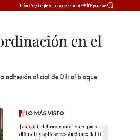
Tiếng Việt
English
Français
Español
Русский
中文
ordinación en el
 adhesión oficial de Dili al bloque
LO MÁS VISTO
Celebran conferencia para
difundir y aplicar resoluciones del III