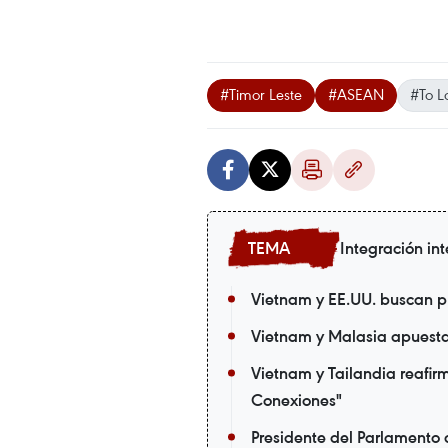
#Timor Leste
#ASEAN
#To 
Integración in
Vietnam y EE.UU. buscan p
Vietnam y Malasia apuestan
Vietnam y Tailandia reafir
Conexiones"
Presidente del Parlamento