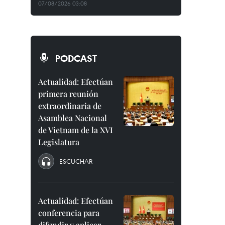
07/08/2026 03:08
PODCAST
Actualidad: Efectúan
primera reunión
extraordinaria de
Asamblea Nacional
de Vietnam de la XVI
Legislatura
ESCUCHAR
Actualidad: Efectúan
conferencia para
difundir y aplicar