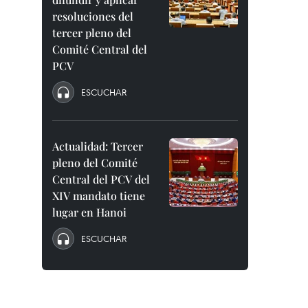
resoluciones del
tercer pleno del
Comité Central del
PCV
ESCUCHAR
Actualidad: Tercer
pleno del Comité
Central del PCV del
XIV mandato tiene
lugar en Hanoi
ESCUCHAR