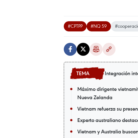
#CPTPP
#NQ 59
#cooperaci
Integración in
Máximo dirigente vietnamit
Nueva Zelanda
Vietnam refuerza su presen
Experto australiano destac
Vietnam y Australia busca