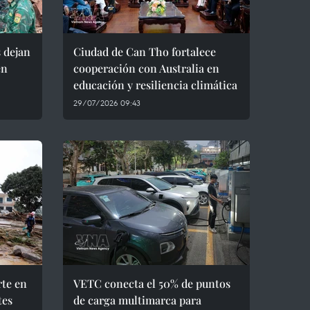
 dejan
Ciudad de Can Tho fortalece
en
cooperación con Australia en
educación y resiliencia climática
29/07/2026 09:43
rte en
VETC conecta el 50% de puntos
tes
de carga multimarca para