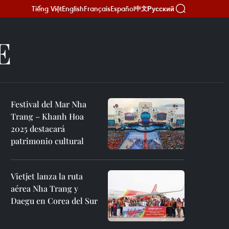
Tiếng Việt
English
Français
Español
Русский
中文
E
Festival del Mar Nha
Trang – Khanh Hoa
2025 destacará
patrimonio cultural
Vietjet lanza la ruta
aérea Nha Trang y
Daegu en Corea del Sur