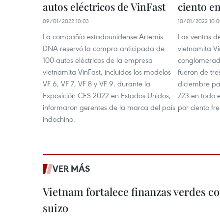
autos eléctricos de VinFast
ciento e
09/01/2022 10:03
10/01/2022 10:
La compañía estadounidense Artemis
Las ventas de
DNA reservó la compra anticipada de
vietnamita Vin
100 autos eléctricos de la empresa
conglomerado
vietnamita VinFast, incluidos los modelos
fueron de tre
VF 6, VF 7, VF 8 y VF 9, durante la
diciembre pa
Exposición CES 2022 en Estados Unidos,
723 en todo 
informaron gerentes de la marca del país
por ciento fre
indochino.
VER MÁS
Vietnam fortalece finanzas verdes c
suizo