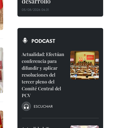
desarrollo
05/08/2026 04:31
PODCAST
Actualidad: Efectúan
conferencia para
difundir y aplicar
resoluciones del
tercer pleno del
Comité Central del
PCV
ESCUCHAR