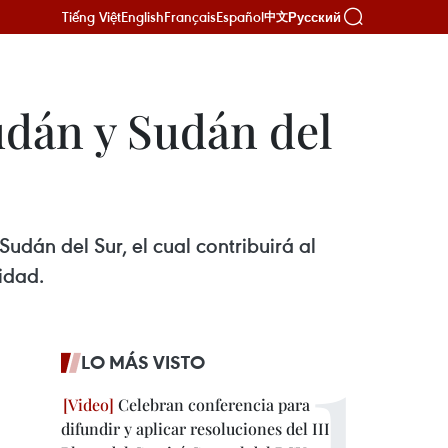
Tiếng Việt
English
Français
Español
Русский
中文
udán y Sudán del
dán del Sur, el cual contribuirá al
idad.
LO MÁS VISTO
Celebran conferencia para
difundir y aplicar resoluciones del III