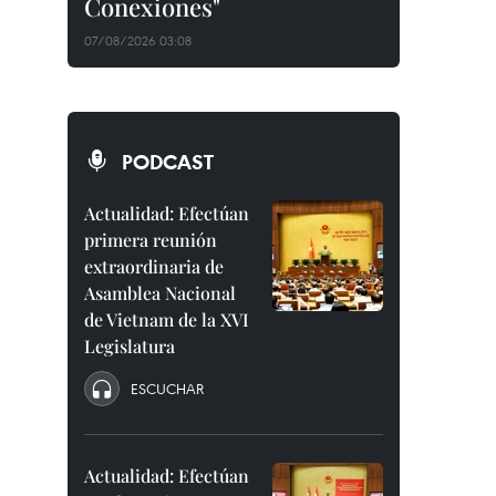
Conexiones"
07/08/2026 03:08
PODCAST
Actualidad: Efectúan
primera reunión
extraordinaria de
Asamblea Nacional
de Vietnam de la XVI
Legislatura
ESCUCHAR
Actualidad: Efectúan