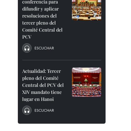
conferencia para
difundir y aplicar
resoluciones del
tercer pleno del
Comité Central del
PCV
ESCUCHAR
Actualidad: Tercer
pleno del Comité
Central del PCV del
XIV mandato tiene
lugar en Hanoi
ESCUCHAR