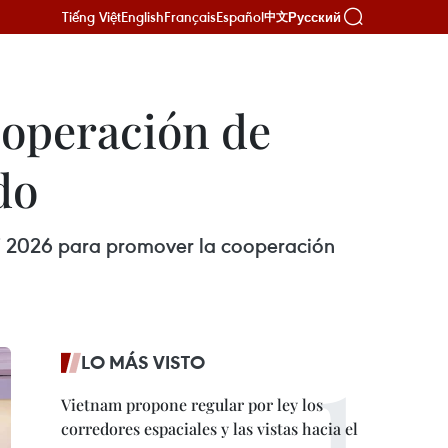
Tiếng Việt
English
Français
Español
Русский
中文
operación de
do
 2026 para promover la cooperación
LO MÁS VISTO
Vietnam propone regular por ley los
corredores espaciales y las vistas hacia el