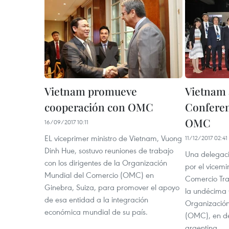
Vietnam promueve
Vietnam a
cooperación con OMC
Conferen
OMC
16/09/2017 10:11
EL viceprimer ministro de Vietnam, Vuong
11/12/2017 02:41
Dinh Hue, sostuvo reuniones de trabajo
Una delegac
con los dirigentes de la Organización
por el vicemin
Mundial del Comercio (OMC) en
Comercio Tra
Ginebra, Suiza, para promover el apoyo
la undécima C
de esa entidad a la integración
Organización
económica mundial de su país.
(OMC), en des
argentina.