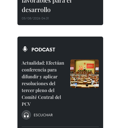
favorables para el
desarrollo
05/08/2026 04:31
PODCAST
Actualidad: Efectúan
conferencia para
difundir y aplicar
resoluciones del
tercer pleno del
Comité Central del
PCV
ESCUCHAR