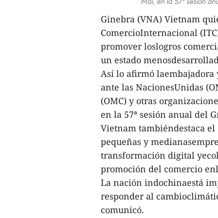
Mai, en la 57ª sesión an
Ginebra (VNA) Vietnam quier
ComercioInternacional (ITC)
promover loslogros comercial
un estado menosdesarrollad
Así lo afirmó laembajadora
ante las NacionesUnidas (O
(OMC) y otras organizacione
en la 57ª sesión anual del 
Vietnam tambiéndestaca el a
pequeñas y medianasempresa
transformación digital yecol
promoción del comercio enla
La nación indochinaestá im
responder al cambioclimáti
comunicó.