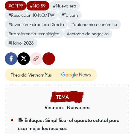
#CPTPP
#NQ 59
#Nueva era
#Resolución 10-NQ/TW
#To Lam
#Inversión Extranjera Directa
#autonomía económica
#transferencia tecnológica
#entorno de negocios
#Hanoi 2026
Theo dõi VietnamPlus
Vietnam - Nueva era
📝 Enfoque: Simplificar el aparato estatal para
usar mejor los recursos