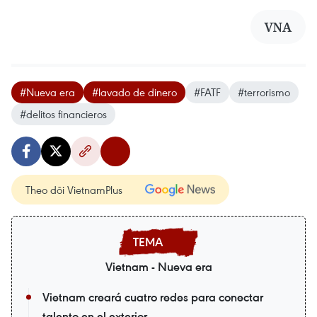
VNA
#Nueva era
#lavado de dinero
#FATF
#terrorismo
#delitos financieros
Theo dõi VietnamPlus
Vietnam - Nueva era
Vietnam creará cuatro redes para conectar
talento en el exterior