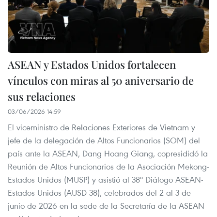
ASEAN y Estados Unidos fortalecen
vínculos con miras al 50 aniversario de
sus relaciones
03/06/2026 14:59
El viceministro de Relaciones Exteriores de Vietnam y
jefe de la delegación de Altos Funcionarios (SOM) del
país ante la ASEAN, Dang Hoang Giang, copresididó la
Reunión de Altos Funcionarios de la Asociación Mekong-
Estados Unidos (MUSP) y asistió al 38º Diálogo ASEAN-
Estados Unidos (AUSD 38), celebrados del 2 al 3 de
junio de 2026 en la sede de la Secretaría de la ASEAN