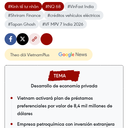
#Kinh tế tư nhân
#NQ 68
#VinFast India
#Shriram Finance
#créditos vehículos eléctricos
#Tapan Ghosh
#VF MPV 7 India 2026
Theo dõi VietnamPlus
Desarrollo de economía privada
Vietnam activará plan de préstamos
preferenciales por valor de 8,4 mil millones de
dólares
Empresa petroquímica con inversión extranjera