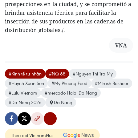
prospecciones en la ciudad, y se comprometió a
brindar asistencia técnica para facilitar la
inserción de sus productos en las cadenas de
distribución globales./.
VNA
#Kinh tế tư nhân
#NQ 68
#Nguyen Thi Tra My
#Huynh Xuan Son
#My Phuong Food
#Mirash Basheer
#Lulu Vietnam
#mercado Halal Da Nang
#Da Nang 2026
Da Nang
Theo dõi VietnamPlus