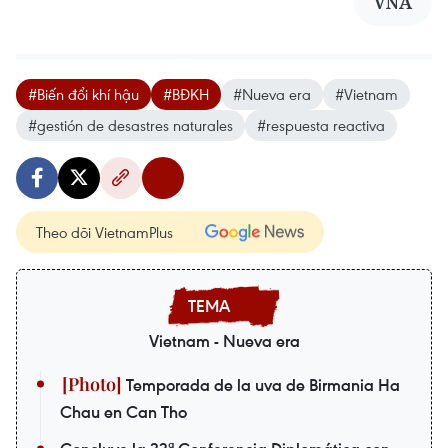
VNA
#Biến đổi khí hậu
#BĐKH
#Nueva era
#Vietnam
#gestión de desastres naturales
#respuesta reactiva
Theo dõi VietnamPlus
Vietnam - Nueva era
Temporada de la uva de Birmania Ha
Chau en Can Tho