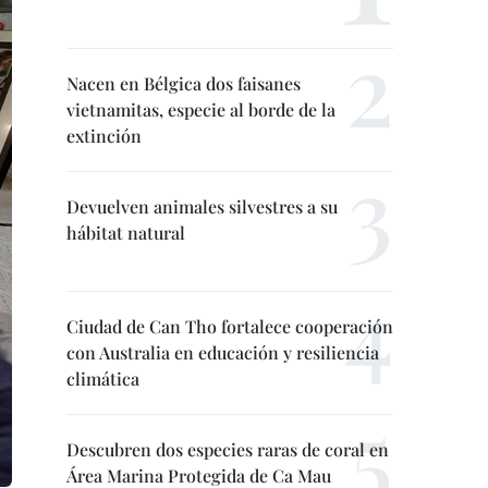
Nacen en Bélgica dos faisanes
vietnamitas, especie al borde de la
extinción
Devuelven animales silvestres a su
hábitat natural
Ciudad de Can Tho fortalece cooperación
con Australia en educación y resiliencia
climática
Descubren dos especies raras de coral en
Área Marina Protegida de Ca Mau