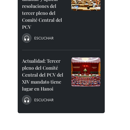
resoluciones del
tercer pleno del
Comité Central del
PCV
ESCUCHAR
Actualidad: Tercer
pleno del Comité
Central del PCV del
XIV mandato tiene
lugar en Hanoi
ESCUCHAR