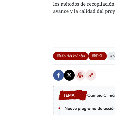
los métodos de recopilación
avance y la calidad del proy
#Biến đổi khí hậu
#BĐKH
#p
Cambio Climá
Nuevo programa de acción 