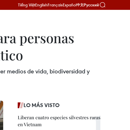
Tiếng Việt
English
Français
Español
Русский
中文
ara personas
tico
r medios de vida, biodiversidad y
LO MÁS VISTO
Liberan cuatro especies silvestres raras
en Vietnam