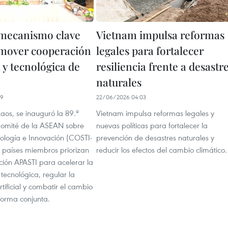
mecanismo clave
Vietnam impulsa reformas
mover cooperación
legales para fortalecer
a y tecnológica de
resiliencia frente a desastr
naturales
19
22/06/2026 04:03
Laos, se inauguró la 89.ª
Vietnam impulsa reformas legales y
Comité de la ASEAN sobre
nuevas políticas para fortalecer la
nología e Innovación (COSTI-
prevención de desastres naturales y
e países miembros priorizan
reducir los efectos del cambio climático.
ción APASTI para acelerar la
 tecnológica, regular la
rtificial y combatir el cambio
forma conjunta.