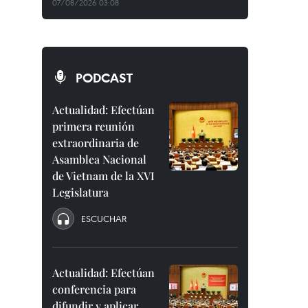
07/08/2026 03:08
PODCAST
Actualidad: Efectúan
primera reunión
extraordinaria de
Asamblea Nacional
de Vietnam de la XVI
Legislatura
ESCUCHAR
Actualidad: Efectúan
conferencia para
difundir y aplicar