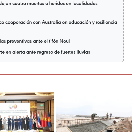
 dejan cuatro muertos o heridos en localidades
e cooperación con Australia en educación y resiliencia
as preventivas ante el tifón Noul
te en alerta ante regreso de fuertes lluvias