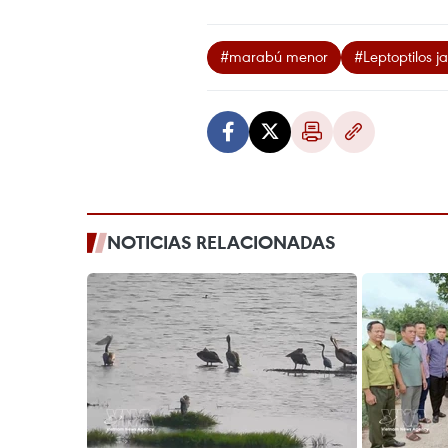
#marabú menor
#Leptoptilos j
NOTICIAS RELACIONADAS