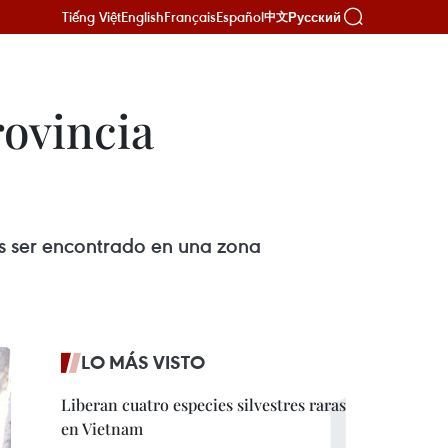
Tiếng Việt
English
Français
Español
Русский
中文
rovincia
s ser encontrado en una zona
LO MÁS VISTO
Liberan cuatro especies silvestres raras
en Vietnam