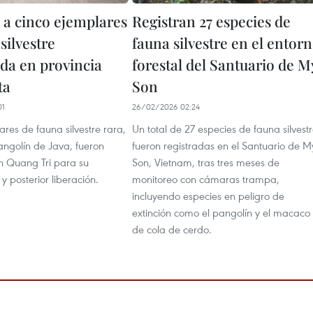
 a cinco ejemplares
Registran 27 especies de
silvestre
fauna silvestre en el entor
a en provincia
forestal del Santuario de M
ta
Son
01
26/02/2026 02:24
res de fauna silvestre rara,
Un total de 27 especies de fauna silvest
angolín de Java, fueron
fueron registradas en el Santuario de M
n Quang Tri para su
Son, Vietnam, tras tres meses de
y posterior liberación.
monitoreo con cámaras trampa,
incluyendo especies en peligro de
extinción como el pangolín y el macaco
de cola de cerdo.