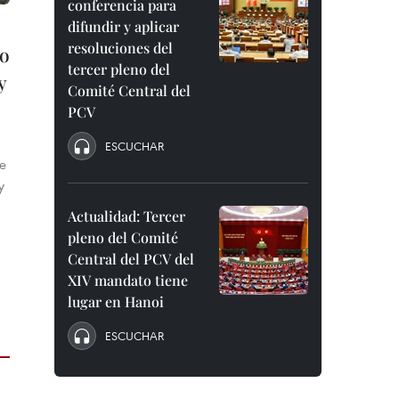
conferencia para
difundir y aplicar
resoluciones del
no
tercer pleno del
y
Comité Central del
PCV
ESCUCHAR
re
y
Actualidad: Tercer
pleno del Comité
Central del PCV del
XIV mandato tiene
lugar en Hanoi
ESCUCHAR