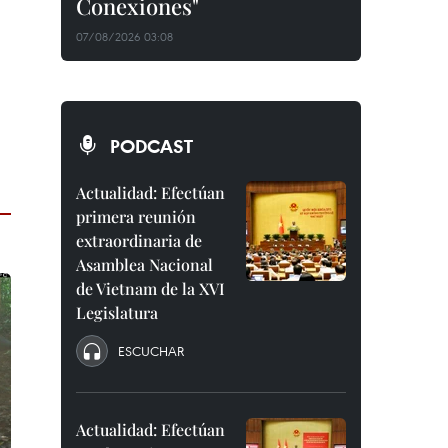
Conexiones"
07/08/2026 03:08
PODCAST
Actualidad: Efectúan
primera reunión
extraordinaria de
Asamblea Nacional
de Vietnam de la XVI
Legislatura
ESCUCHAR
Actualidad: Efectúan