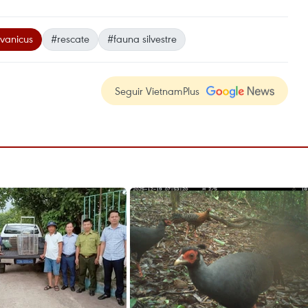
avanicus
#rescate
#fauna silvestre
Seguir VietnamPlus