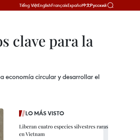
Tiếng Việt
English
Français
Español
Русский
中文
s clave para la
a economía circular y desarrollar el
LO MÁS VISTO
Liberan cuatro especies silvestres raras
en Vietnam