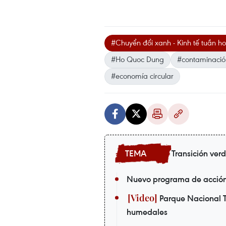
#Chuyển đổi xanh - Kinh tế tuần h
#Ho Quoc Dung
#contaminació
#economía circular
Transición ver
Nuevo programa de acción 
Parque Nacional T
humedales