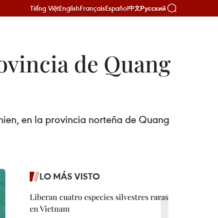
Tiếng Việt
English
Français
Español
Русский
中文
rovincia de Quang
hien, en la provincia norteña de Quang
LO MÁS VISTO
Liberan cuatro especies silvestres raras
en Vietnam