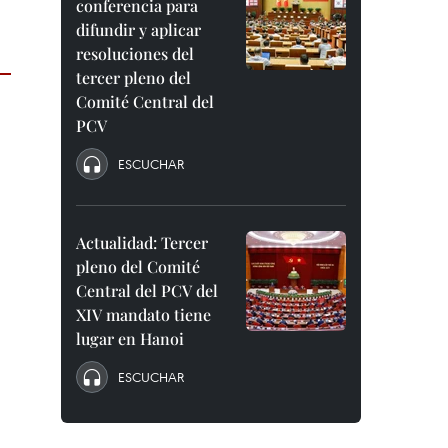
conferencia para
difundir y aplicar
resoluciones del
tercer pleno del
Comité Central del
PCV
ESCUCHAR
Actualidad: Tercer
pleno del Comité
Central del PCV del
XIV mandato tiene
lugar en Hanoi
ESCUCHAR