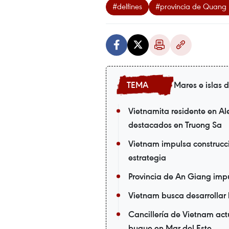
#delfines
#provincia de Quang
Mares e islas 
Vietnamita residente en Al
destacados en Truong Sa
Vietnam impulsa construcc
estrategia
Provincia de An Giang im
Vietnam busca desarrollar
Cancillería de Vietnam act
buque en Mar del Este