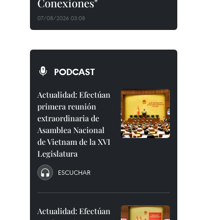
Conexiones"
07/08/2026 03:08
PODCAST
Actualidad: Efectúan
primera reunión
extraordinaria de
Asamblea Nacional
de Vietnam de la XVI
Legislatura
ESCUCHAR
Actualidad: Efectúan